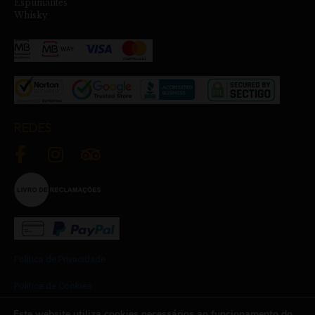
Espumantes
Whisky
REDES
Política de Privacidade
Política de Cookies
Este website utiliza cookies necessários ao funcionamento do
Termos e Condições