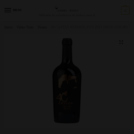
MENU
0
Milhares de referências de vinhos para si
Início
/
Vinho Tinto
/
Douro
/
40 CASTAS RESERVA XVII 2023 TINTO DOURO 75