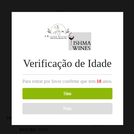
REF:
10535
Categorias:
Douro
,
Vinho Tinto
Produtos Relacionados
Out of stock
Verificação de Idade
Para entrar por favor confirme que tem
18
anos.
Sim
Não
,
VINHO TINTO
DOURO
VINHO TINTO
100 HECTARES TOURIGA
GIN TINTO 70CL
FRANCA 2018 TINTO
40.00
€
DOURO 75CL