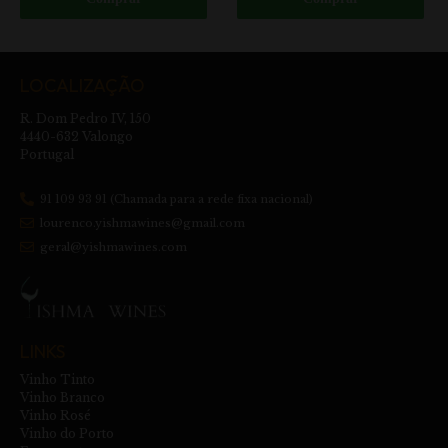
LOCALIZAÇÃO
R. Dom Pedro IV, 150
4440-632 Valongo
Portugal
91 109 93 91 (Chamada para a rede fixa nacional)
lourenco.yishmawines@gmail.com
geral@yishmawines.com
LINKS
Vinho Tinto
Vinho Branco
Vinho Rosé
Vinho do Porto