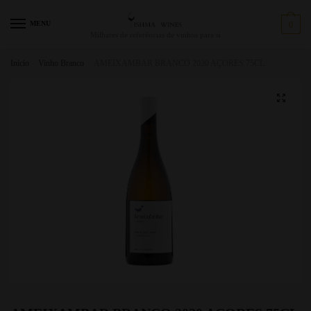
MENU
0
Milhares de referências de vinhos para si
Início
/
Vinho Branco
/
AMEIXAMBAR BRANCO 2020 AÇORES 75CL