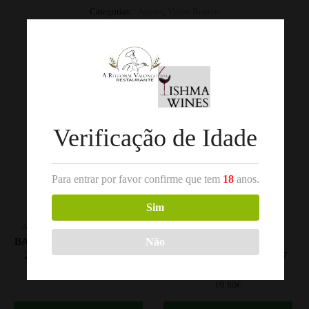
Categorias:
Açores
,
Vinho Branco
Produtos Relacionados
Verificação de Idade
Para entrar por favor confirme que tem
18
anos.
Sim
,
,
ALENTEJO
VINHO BRANCO
BAIRRADA
VINHO BRANCO
Não
BALLUTA CHARDONNAY
QUINTA DE FOZ DE
2024 ALENTEJO 75CL
AROUCE BRANCO 2017
BEIRAS 75CL
11.10
€
19.80
€