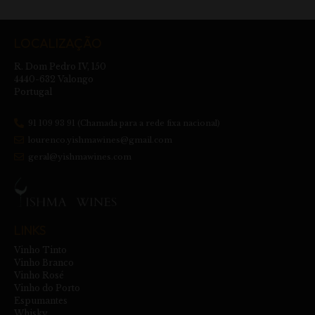
LOCALIZAÇÃO
R. Dom Pedro IV, 150
4440-632 Valongo
Portugal
91 109 93 91 (Chamada para a rede fixa nacional)
lourenco.yishmawines@gmail.com
geral@yishmawines.com
LINKS
Vinho Tinto
Vinho Branco
Vinho Rosé
Vinho do Porto
Espumantes
Whisky