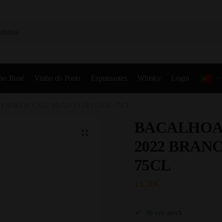
ho Rosé
Vinho do Porto
Espumantes
Whisky
Login
ERDELHO 2022 BRANCO SETUBAL 75CL
BACALHOA
2022 BRAN
75CL
13.20
€
36 em stock