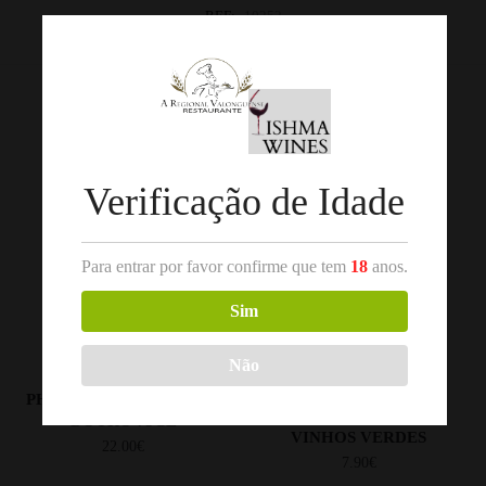
REF:
10252
Categorias:
Dão
,
Vinho Rosé
Produtos Relacionados
Verificação de Idade
Para entrar por favor confirme que tem
18
anos.
Sim
Não
,
,
DOURO
VINHO ROSÉ
VINHO ROSÉ
VINHOS
VERDES/MINHO
PHENOMENA ROSÉ 2024
BUSTELO ROSE 75CL
DOURO 75CL
VINHOS VERDES
22.00
€
7.90
€