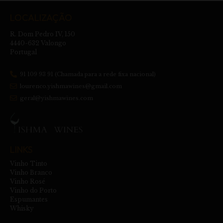
LOCALIZAÇÃO
R. Dom Pedro IV, 150
4440-632 Valongo
Portugal
91 109 93 91 (Chamada para a rede fixa nacional)
lourenco.yishmawines@gmail.com
geral@yishmawines.com
LINKS
Vinho Tinto
Vinho Branco
Vinho Rosé
Vinho do Porto
Espumantes
Whisky