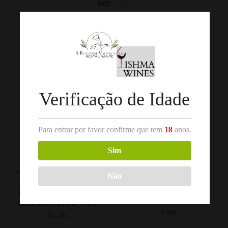
REF:
2367
Categorias:
Alentejo
,
Vinho Branco
Produtos Relacionados
Verificação de Idade
Para entrar por favor confirme que tem
18
anos.
Sim
,
,
ALENTEJO
VINHO BRANCO
VINHO BRANCO
VINHOS
Não
VERDES/MINHO
ARREPIADO VELHO
AVELEDA FONTE
VERDELHO BRANCO
VINHOS VERDES 75CL
2023 ALENTEJO 75CL
3.90
€
11.10
€