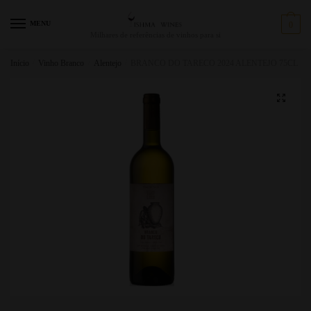
MENU
0
Milhares de referências de vinhos para si
Início
/
Vinho Branco
/
Alentejo
/
BRANCO DO TARECO 2024 ALENTEJO 75CL