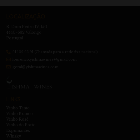
LOCALIZAÇÃO
R. Dom Pedro IV, 150
4440-632 Valongo
Portugal
91 109 93 91 (Chamada para a rede fixa nacional)
lourenco.yishmawines@gmail.com
geral@yishmawines.com
LINKS
Vinho Tinto
Vinho Branco
Vinho Rosé
Vinho do Porto
Espumantes
Whisky