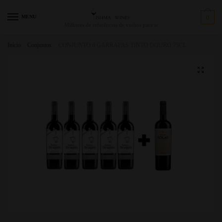
MENU
0
Milhares de referências de vinhos para si
Início
/
Conjuntos
/
CONJUNTO 6 GARRAFAS TINTO DOURO 75CL