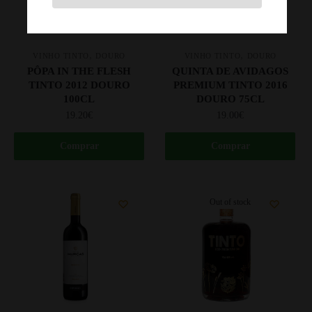
,
,
VINHO TINTO
DOURO
VINHO TINTO
DOURO
PÔPA IN THE FLESH
QUINTA DE AVIDAGOS
TINTO 2012 DOURO
PREMIUM TINTO 2016
100CL
DOURO 75CL
19.20
€
19.00
€
Comprar
Comprar
Out of stock