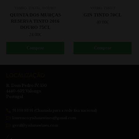
,
VINHO TINTO
DOURO
VINHO TINTO
QUINTA DOS MURÇAS
GIN TINTO 70CL
RESERVA TINTO 2016
40.00
€
DOURO 75CL
24.00
€
Comprar
Comprar
LOCALIZAÇÃO
R. Dom Pedro IV, 150
4440-632 Valongo
Portugal
91 109 93 91 (Chamada para a rede fixa nacional)
lourenco.yishmawines@gmail.com
geral@yishmawines.com