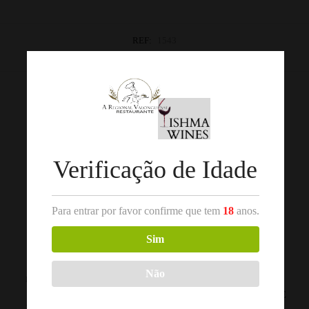
REF:
1543
Categorias:
Bruto
,
Távora-Varosa
,
Vinho Espumante/Champagne
Produtos Relacionados
Verificação de Idade
Para entrar por favor confirme que tem
18
anos.
Sim
,
,
,
,
BRANCO
BRUTO
VINHO
BRANCO
BRUTO
VINHO
Não
ESPUMANTE/CHAMPAGNE
ESPUMANTE/CHAMPAGNE
CAMPOLARGO
GIROFLE ESPUMANTE
ESPUMANTE BRUTO
BRANCO BRUTO