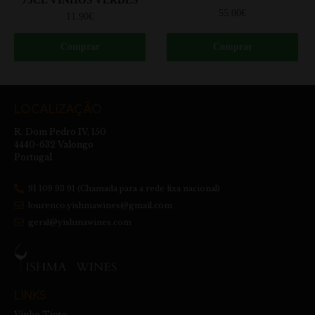
55.00
€
11.90
€
Comprar
Comprar
LOCALIZAÇÃO
R. Dom Pedro IV, 150
4440-632 Valongo
Portugal
91 109 93 91 (Chamada para a rede fixa nacional)
lourenco.yishmawines@gmail.com
geral@yishmawines.com
LINKS
Vinho Tinto