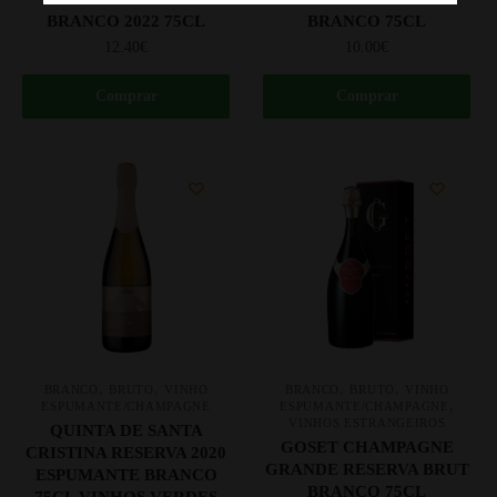
BRANCO 2022 75CL
BRANCO 75CL
12.40
€
10.00
€
Comprar
Comprar
,
,
,
,
BRANCO
BRUTO
VINHO
BRANCO
BRUTO
VINHO
,
ESPUMANTE/CHAMPAGNE
ESPUMANTE/CHAMPAGNE
VINHOS ESTRANGEIROS
QUINTA DE SANTA
GOSET CHAMPAGNE
CRISTINA RESERVA 2020
GRANDE RESERVA BRUT
ESPUMANTE BRANCO
BRANCO 75CL
75CL VINHOS VERDES