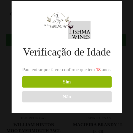
,
ESPIRITUOSAS
ESPIRITUOSAS
GIN
CROFT BRANDY 70CL
GIN SHARISH
DISTILLERS CUT 50CL
17.50
€
42.00
€
Comprar
Comprar
Verificação de Idade
Para entrar por favor confirme que tem
18
anos.
Sim
Não
ESPIRITUOSAS
ESPIRITUOSAS
WILLIAM HINTON
MACIEIRA BRANDY 1L
MOOT VERMOUTH 75CL
18.30
€