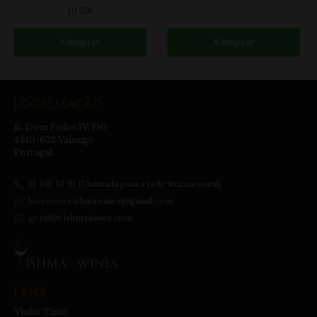
19.00
€
Comprar
Comprar
LOCALIZAÇÃO
R. Dom Pedro IV, 150
4440-632 Valongo
Portugal
91 109 93 91 (Chamada para a rede fixa nacional)
lourenco.yishmawines@gmail.com
geral@yishmawines.com
LINKS
Vinho Tinto