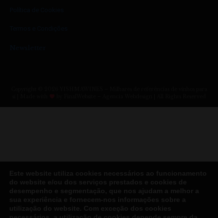
Política de Cookies
Termos e Condições
Newsletter
Copyright © 2026 YISHMAWINES – Milhares de referências de vinhos para
si | Made with
by FinalWebsite – Agencia Webdesign | All Rights Reserved
Este website utiliza cookies necessários ao funcionamento
do website e/ou dos serviços prestados e cookies de
desempenho e segmentação, que nos ajudam a melhor a
sua experiência e fornecem-nos informações sobre a
utilização do website. Com exceção dos cookies
necessários, a utilização de cookies depende sempre da