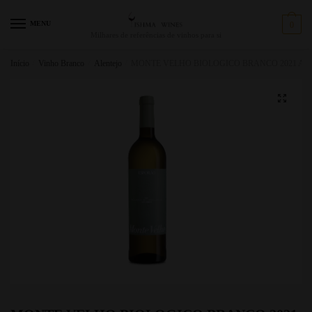
MENU
0
Milhares de referências de vinhos para si
Início
/
Vinho Branco
/
Alentejo
/
MONTE VELHO BIOLOGICO BRANCO 2021 ALE