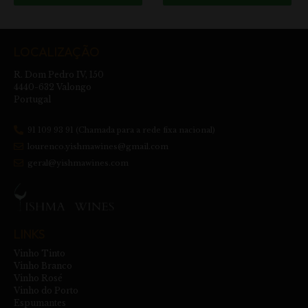
LOCALIZAÇÃO
R. Dom Pedro IV, 150
4440-632 Valongo
Portugal
91 109 93 91 (Chamada para a rede fixa nacional)
lourenco.yishmawines@gmail.com
geral@yishmawines.com
LINKS
Vinho Tinto
Vinho Branco
Vinho Rosé
Vinho do Porto
Espumantes