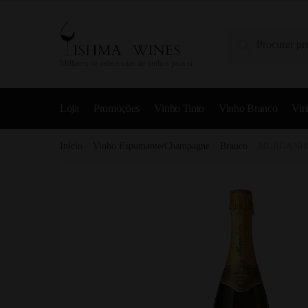
Pesquisa
Milhares de referências de vinhos para si
Loja
Promoções
Vinho Tinto
Vinho Branco
Vin
Início
/
Vinho Espumante/Champagne
/
Branco
/
MURGANHE