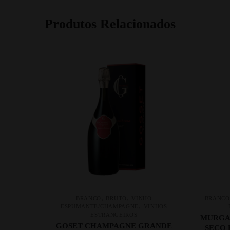
Produtos Relacionados
,
,
BRANCO
BRUTO
VINHO
BRANCO
,
ESPUMANTE/CHAMPAGNE
VINHOS
ESTRANGEIROS
MURGA
GOSET CHAMPAGNE GRANDE
SECO 