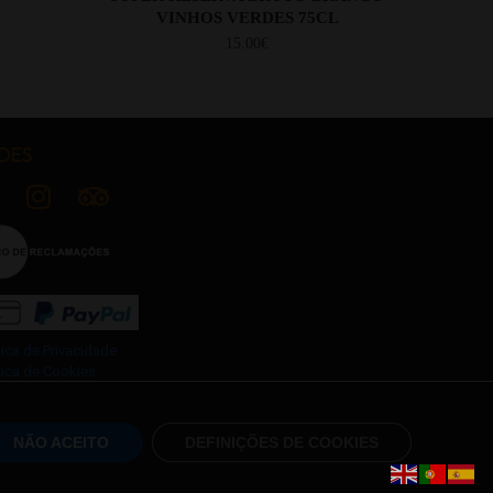
VINHOS VERDES 75CL
15.00
€
DES
tica de Privacidade
tica de Cookies
mos e Condições
sletter
NÃO ACEITO
DEFINIÇÕES DE COOKIES
a Webdesign | All Rights Reserved