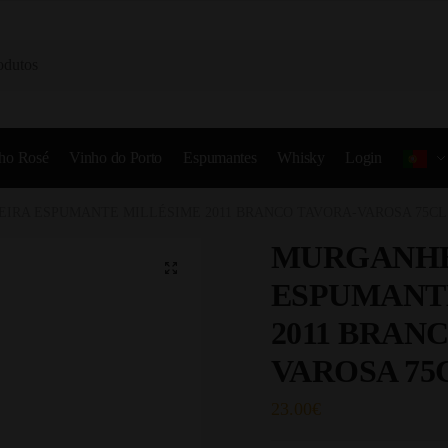
ho Rosé
Vinho do Porto
Espumantes
Whisky
Login
IRA ESPUMANTE MILLÉSIME 2011 BRANCO TAVORA-VAROSA 75CL
MURGANHE
ESPUMANT
2011 BRAN
VAROSA 75
23.00
€