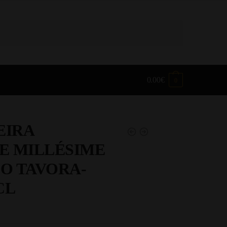
0.00
€
0
IRA
E MILLÉSIME
CO TAVORA-
CL