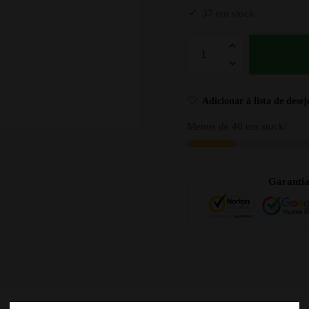
37 em stock
Adicionar à lista de desej
Menos de 40 em stock!
Garanti