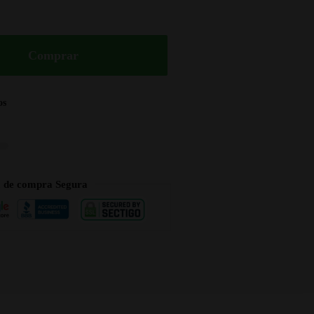
Comprar
os
a de compra Segura