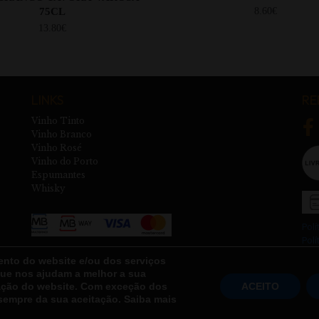
75CL
8.60
€
13.80
€
LINKS
RE
Vinho Tinto
Vinho Branco
Vinho Rosé
Vinho do Porto
Espumantes
Whisky
Polí
Polí
Ter
ento do website e/ou dos serviços
New
ue nos ajudam a melhor a sua
zação do website. Com exceção dos
ACEITO
sempre da sua aceitação. Saiba mais
 Milhares de referências de vinhos para si | Made with
by FinalWebsite – Agenci