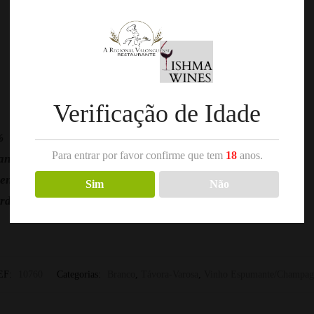
DESCRIÇÃO
AVALIAÇÕES
0
Verificação de Idade
%
Para entrar por favor confirme que tem
18
anos.
anheira
renço
Sim
Não
ardonnay
EF:
10760
Categorias:
Branco
,
Távora-Varosa
,
Vinho Espumante/Champag