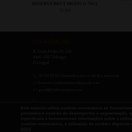
RESERVA BRUT BRANCO 75CL
55.00
€
LOCALIZAÇÃO
R. Dom Pedro IV, 150
4440-632 Valongo
Portugal
91 109 93 91 (Chamada para a rede fixa nacional)
lourenco.yishmawines@gmail.com
geral@yishmawines.com
Este website utiliza cookies necessários ao funcionam
prestados e cookies de desempenho e segmentação, q
experiência e fornecem-nos informações sobre a utili
cookies necessários, a utilização de cookies depende 
Copyright © 2026 YISHMAWINES –
AQUI