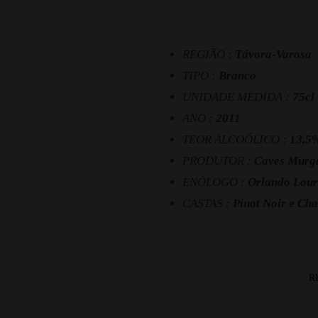
REGIÃO :
Távora-Varosa
TIPO :
Branco
UNIDADE MEDIDA :
75cl
ANO :
2011
TEOR ALCOÓLICO :
13.5
PRODUTOR :
Caves Murg
ENÓLOGO :
Orlando Lou
CASTAS :
Pinot Noir e Ch
R