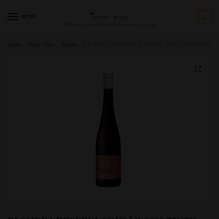
MENU
0
Milhares de referências de vinhos para si
Início
/
Vinho Tinto
/
Douro
/
PACHECA RESERVA SOUSÃO 2020 TINTO DOURO 