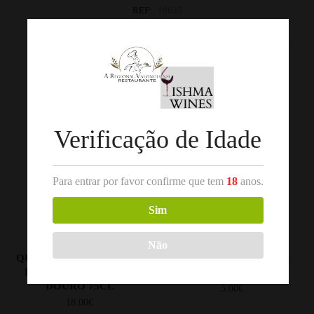
REF:
10635
Categorias:
Douro
,
Vinho Tinto
Produtos Relacionados
Verificação de Idade
Para entrar por favor confirme que tem
18
anos.
Sim
,
,
VINHO TINTO
DOURO
VINHO TINTO
DOURO
Não
QUINTA DONA MATILDE
AVIDAGOS TINTO 2021
RESERVA TINTO 2015
DOURO 75CL
DOURO 75CL
5.00
€
18.00
€