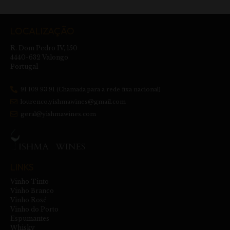
LOCALIZAÇÃO
R. Dom Pedro IV, 150
4440-632 Valongo
Portugal
91 109 93 91 (Chamada para a rede fixa nacional)
lourenco.yishmawines@gmail.com
geral@yishmawines.com
LINKS
Vinho Tinto
Vinho Branco
Vinho Rosé
Vinho do Porto
Espumantes
Whisky