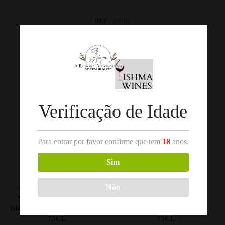
REF:
10482
Categorias:
Douro
,
Vinho Branco
Produtos Relacionados
Verificação de Idade
Para entrar por favor confirme que tem
18
anos.
Sim
Não
,
,
ALENTEJO
VINHO BRANCO
DOURO
VINHO BRANCO
MARQUES DE BORBA
TITAN OF DOURO
BRANCO 2019 ALENTEJO
BRANCO 2020 DOURO
75CL
75CL