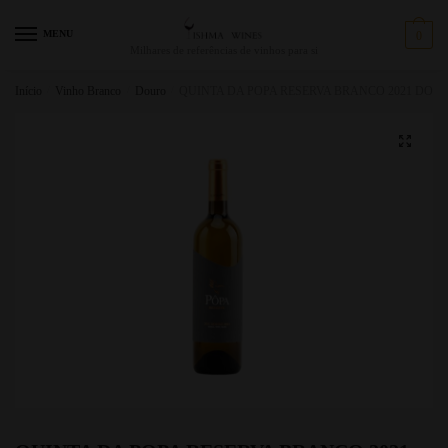
MENU
0
Milhares de referências de vinhos para si
Início
/
Vinho Branco
/
Douro
/
QUINTA DA POPA RESERVA BRANCO 2021 DOUR