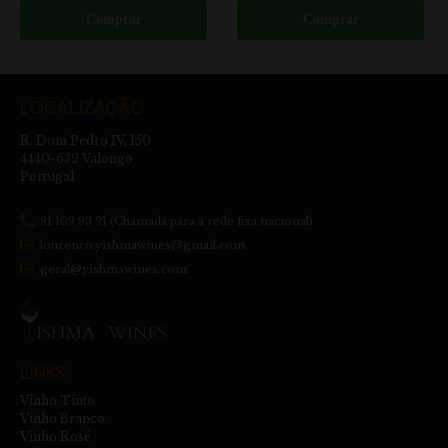
Comprar
Comprar
LOCALIZAÇÃO
R. Dom Pedro IV, 150
4440-632 Valongo
Portugal
91 109 93 91 (Chamada para a rede fixa nacional)
lourenco.yishmawines@gmail.com
geral@yishmawines.com
LINKS
Vinho Tinto
Vinho Branco
Vinho Rosé