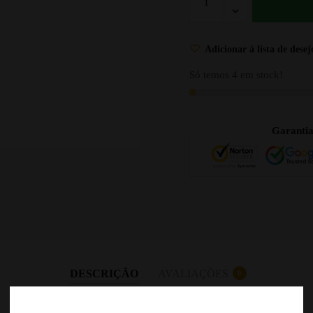
Adicionar à lista de desej
Só temos 4 em stock!
Garanti
DESCRIÇÃO
AVALIAÇÕES
0