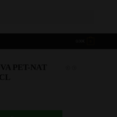
0.00
€
0
VA PET-NAT
CL