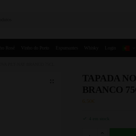
ho Rosé
Vinho do Porto
Espumantes
Whisky
Login
OVA PET-NAT BRANCO 75CL
TAPADA NO
BRANCO 75
6.50
€
4 em stock