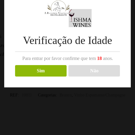
%
Verificação de Idade
Arcas
chado e Henrique Lopes
Para entrar por favor confirme que tem
18
anos.
Sim
Não
REF:
10811
Categorias:
Branco
,
Vinho Espumante/Champagne