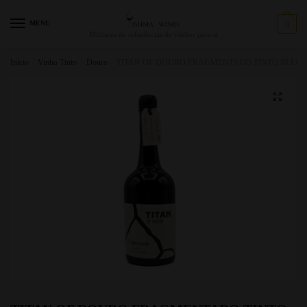
MENU
0
Milhares de referências de vinhos para si
Início
/
Vinho Tinto
/
Douro
/
TITAN OF DOURO FRAGMENTADO TINTO BLEND 