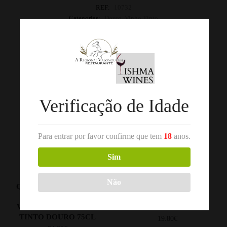
REF:
10732
Categorias:
Douro
,
Vinho Tinto
Produtos Relacionados
Verificação de Idade
Para entrar por favor confirme que tem
18
anos.
Sim
,
,
VINHO TINTO
DOURO
VINHO TINTO
BAIRRADA
Não
QUINTA DO ESTANHO
QUINTA FOZ DE
GRANDE RESERVA
AROUCE TINTO 2020
VINHAS VELHAS 2019
BEIRAS 75CL
TINTO DOURO 75CL
19.80
€