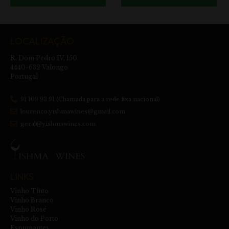
LOCALIZAÇÃO
R. Dom Pedro IV, 150
4440-632 Valongo
Portugal
91 109 93 91 (Chamada para a rede fixa nacional)
lourenco.yishmawines@gmail.com
geral@yishmawines.com
LINKS
Vinho Tinto
Vinho Branco
Vinho Rosé
Vinho do Porto
Espumantes