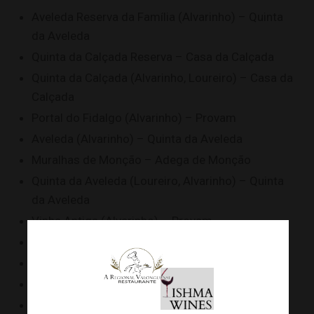
Aveleda Reserva da Família (Alvarinho) – Quinta
da Aveleda
Quinta da Calçada Reserva – Casa da Calçada
Quinta da Calçada (Alvarinho, Loureiro) – Casa da
Calçada
Portal do Fidalgo (Alvarinho) – Provam
Aveleda (Alvarinho) – Quinta da Aveleda
Muralhas de Monção – Adega de Monção
Quinta da Aveleda (Loureiro, Alvarinho) – Quinta
da Aveleda
Vinha Antiga (Alvarinho) – Provam
Leonês (Alvarinho) – Quinta das Arcas
Ponte Lima (Loureiro) – Adega Ponte Lima
Leonês – Quinta das Arcas
IR (Alvarinho, Trajadura) – Irmãos Ribeiro