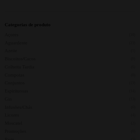
Categorias de produto
Açores
(10)
Aguardente
(23)
Azeite
(1)
Biscoitos/Cacos
(0)
Colheita Tardia
(6)
Compotas
(0)
Conjuntos
(15)
Espirituosas
(14)
Gin
(13)
Infusões/Chás
(0)
Licores
(4)
Moscatel
(2)
Promoções
(0)
Rum
(5)