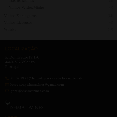
Trás-os-Montes
(15)
Vinhos Verdes/Minho
(7)
Vinhos Estrangeiros
(13)
Vinhos Licorosos
(6)
Whisky
(31)
LOCALIZAÇÃO
R. Dom Pedro IV, 150
4440-632 Valongo
Portugal
91 109 93 91 (Chamada para a rede fixa nacional)
lourenco.yishmawines@gmail.com
geral@yishmawines.com