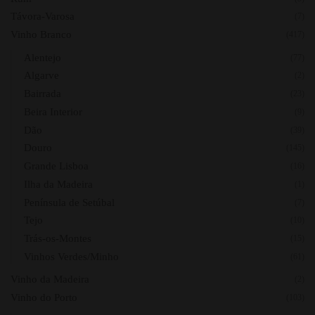
Távora-Varosa
(7)
Vinho Branco
(417)
Alentejo
(77)
Algarve
(2)
Bairrada
(23)
Beira Interior
(9)
Dão
(39)
Douro
(145)
Grande Lisboa
(16)
Ilha da Madeira
(1)
Península de Setúbal
(7)
Tejo
(10)
Trás-os-Montes
(15)
Vinhos Verdes/Minho
(61)
Vinho da Madeira
(2)
Vinho do Porto
(103)