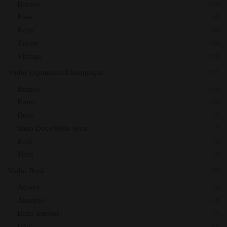
Branco
(10)
Rosé
(0)
Ruby
(46)
Tawny
(39)
Vintage
(19)
Vinho Espumante/Champagne
(67)
Branco
(54)
Bruto
(52)
Doce
(2)
Meio Doce/Meio Seco
(2)
Rosé
(6)
Tinto
(4)
Vinho Rosé
(39)
Açores
(0)
Alentejo
(8)
Beira Interior
(2)
Dão
(4)