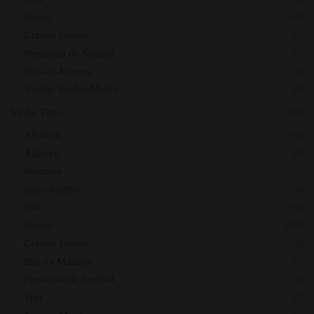
Douro
(13)
Grande Lisboa
(2)
Península de Setúbal
(1)
Trás-os-Montes
(4)
Vinhos Verdes/Minho
(3)
Vinho Tinto
(534)
Alentejo
(106)
Algarve
(3)
Bairrada
(15)
Beira Interior
(8)
Dão
(40)
Douro
(296)
Grande Lisboa
(20)
Ilha da Madeira
(1)
Península de Setúbal
(8)
Tejo
(7)