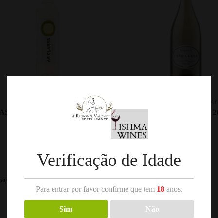
,
,
ALGARVE
VINHO BRANCO
ALGARVE
VINHO BRA
AS CLARAS BRANCO 75CL
JOÃO CLARA BRANCO 20
6.40
€
10.70
€
Verificação de Idade
A mostrar todos os 2 resultados
Para entrar por favor confirme que tem
18
anos.
Sim
Não