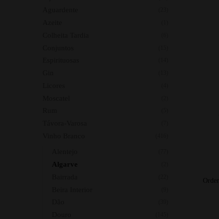
Aguardente
(23)
Azeite
(1)
Colheita Tardia
(6)
Conjuntos
(15)
Espirituosas
(14)
Gin
(13)
Licores
(4)
Moscatel
(2)
Rum
(5)
Távora-Varosa
(7)
Vinho Branco
(416)
Alentejo
(77)
Algarve
(2)
Bairrada
(22)
Beira Interior
(9)
Dão
(39)
Douro
(145)