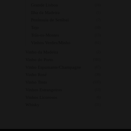
Grande Lisboa
(16)
Ilha da Madeira
(1)
Península de Setúbal
(7)
Tejo
(10)
Trás-os-Montes
(15)
Vinhos Verdes/Minho
(61)
Vinho da Madeira
(2)
Vinho do Porto
(103)
Vinho Espumante/Champagne
(67)
Vinho Rosé
(39)
Vinho Tinto
(535)
Vinhos Estrangeiros
(13)
Vinhos Licorosos
(6)
Whisky
(31)