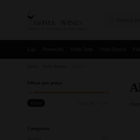
Pesquisa
Milhares de referências de vinhos para si
Loja
Promoções
Vinho Tinto
Vinho Branco
Vin
Início
/
Vinho Branco
/
Algarve
Filtrar por preço
A
Filtrar
Preço:
0€
—
20€
Categorias
Açores
(10)