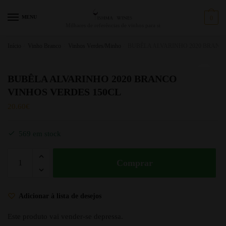
MENU
0
Milhares de referências de vinhos para si
Início
/
Vinho Branco
/
Vinhos Verdes/Minho
/
BUBÊLA ALVARINHO 2020 BRANC
BUBÊLA ALVARINHO 2020 BRANCO
VINHOS VERDES 150CL
20.60
€
569 em stock
Comprar
Adicionar à lista de desejos
Este produto vai vender-se depressa.