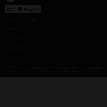
Política de Privacidade
Política de Cookies
Termos e Condições
Newsletter
Copyright © 2026 YISHMAWINES – Milhares de referências de vinhos para
si | Made with
by FinalWebsite – Agencia Webdesign | All Rights Reserved