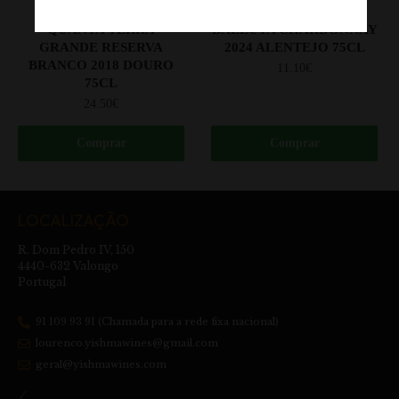
,
,
DOURO
VINHO BRANCO
ALENTEJO
VINHO BRANCO
QUANTA TERRA
BALLUTA CHARDONNAY
GRANDE RESERVA
2024 ALENTEJO 75CL
BRANCO 2018 DOURO
11.10
€
75CL
24.50
€
Comprar
Comprar
LOCALIZAÇÃO
R. Dom Pedro IV, 150
4440-632 Valongo
Portugal
91 109 93 91 (Chamada para a rede fixa nacional)
lourenco.yishmawines@gmail.com
geral@yishmawines.com