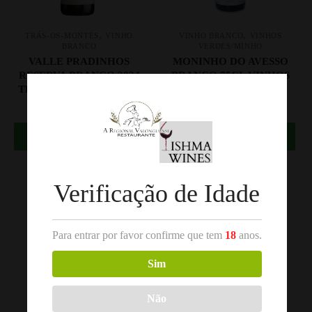
,
,
TRÁS-OS-MONTES
VINHO
VINHO BRANCO
VINHOS
BRANCO
VERDES/MINHO
VALLE PRADINHOS
MONINHO DO AVESSO
RESERVA BRANCO 2024
BRANCO 75CL VINHOS
TRAS-OS-MONTES 75CL
VERDES
17.30
€
10.00
€
Comprar
Comprar
Verificação de Idade
Para entrar por favor confirme que tem
18
anos.
Sim
Não