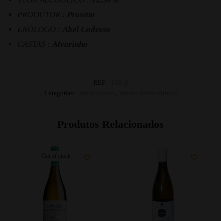
PRODUTOR :
Provam
ENÓLOGO :
Abel Codesso
CASTAS :
Alvarinho
REF:
10818
Categorias:
Vinho Branco
,
Vinhos Verdes/Minho
Produtos Relacionados
Out of stock