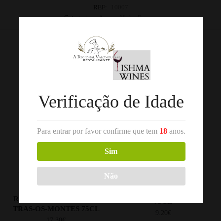
REF:
10007
Categorias:
Açores
,
Vinho Branco
Produtos Relacionados
Out of stock
Verificação de Idade
Para entrar por favor confirme que tem
18
anos.
Sim
,
,
TRÁS-OS-MONTES
VINHO
DOURO
VINHO BRANCO
Não
BRANCO
TITAN OF DOURO
VALLE PRADINHOS
BRANCO 2020 DOURO
RESERVA BRANCO 2024
75CL
TRAS-OS-MONTES 75CL
9.20
€
17.30
€