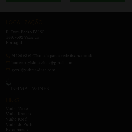
LOCALIZAÇÃO
R. Dom Pedro IV, 150
4440-632 Valongo
Portugal
91 109 93 91 (Chamada para a rede fixa nacional)
lourenco.yishmawines@gmail.com
geral@yishmawines.com
LINKS
Vinho Tinto
Vinho Branco
Vinho Rosé
Vinho do Porto
Espumantes