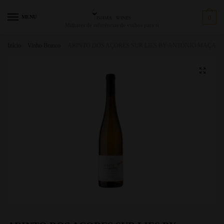
MENU
0
Milhares de referências de vinhos para si
Início
/
Vinho Branco
/
ARINTO DOS AÇORES SUR LIES BY ANTÓNIO MAÇANIT