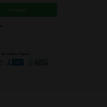
Comprar
os
a de compra Segura