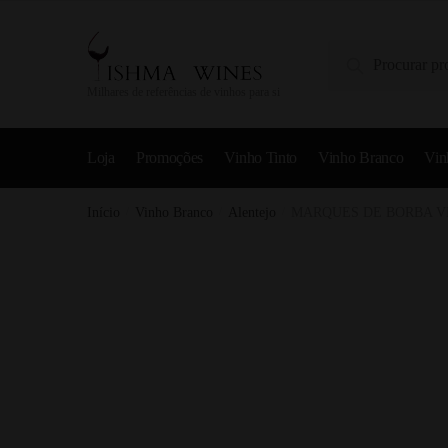
Pesquisa
Milhares de referências de vinhos para si
Loja
Promoções
Vinho Tinto
Vinho Branco
Vin
Início
/
Vinho Branco
/
Alentejo
/
MARQUES DE BORBA VI