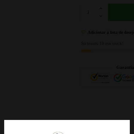
Adicionar à lista de desej
Só temos 18 em stock!
Garanti
DESCRIÇÃO
AVALIAÇÕES
0