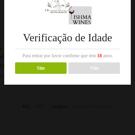
Verificação de Idade
%
Para entrar por favor confirme que tem
18
anos.
al Ramos
l Ramos
Sim
Não
, Antão Vaz e Alvarinho
REF:
10051
Categorias:
Alentejo
,
Vinho Branco