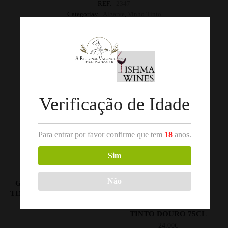
REF:
2347
Categorias:
Algarve
,
Vinho Tinto
Produtos Relacionados
Verificação de Idade
Para entrar por favor confirme que tem
18
anos.
Sim
,
,
VINHO TINTO
DOURO
VINHO TINTO
DOURO
Não
GRAMBEIRA RESERVA
QUINTA DO ESTANHO
TINTO 2021 DOURO 50CL
GRANDE RESERVA
VINHAS VELHAS 2019
5.15
€
TINTO DOURO 75CL
24.00
€