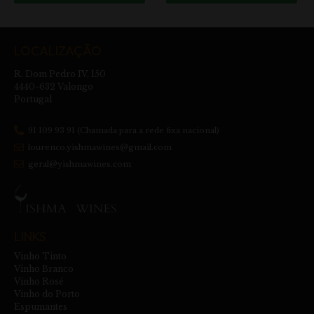
LOCALIZAÇÃO
R. Dom Pedro IV, 150
4440-632 Valongo
Portugal
91 109 93 91 (Chamada para a rede fixa nacional)
lourenco.yishmawines@gmail.com
geral@yishmawines.com
LINKS
Vinho Tinto
Vinho Branco
Vinho Rosé
Vinho do Porto
Espumantes