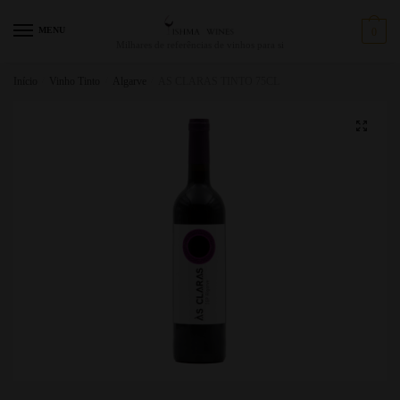
MENU
0
Milhares de referências de vinhos para si
Início
/
Vinho Tinto
/
Algarve
/
AS CLARAS TINTO 75CL