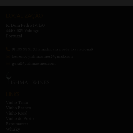
LOCALIZAÇÃO
R. Dom Pedro IV, 150
4440-632 Valongo
Portugal
91 109 93 91 (Chamada para a rede fixa nacional)
lourenco.yishmawines@gmail.com
geral@yishmawines.com
LINKS
Vinho Tinto
Vinho Branco
Vinho Rosé
Vinho do Porto
Espumantes
Whisky