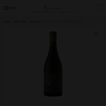
MENU
0
Milhares de referências de vinhos para si
Início
/
Vinho Tinto
/
Alentejo
/
XXVI TALHAS TINTO 2022 75CL