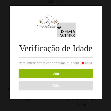
REF:
2375
Categorias:
Alentejo
,
Vinho Tinto
Produtos Relacionados
Verificação de Idade
Para entrar por favor confirme que tem
18
anos.
Sim
,
,
VINHO TINTO
DOURO
VINHO TINTO
ALENTEJO
Não
AVIDAGOS TINTO 2021
MARQUES DE BORBA
DOURO 75CL
RESERVA TINTO 2015
ALENTEJO 75CL
5.00
€
56.50
€