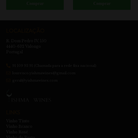
Comprar
Comprar
LOCALIZAÇÃO
R. Dom Pedro IV, 150
4440-632 Valongo
Portugal
91 109 93 91 (Chamada para a rede fixa nacional)
lourenco.yishmawines@gmail.com
geral@yishmawines.com
LINKS
Vinho Tinto
Vinho Branco
Vinho Rosé
Vinho do Porto