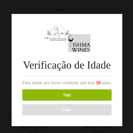
REF:
1229
Categorias:
Douro
,
Vinho Tinto
Produtos Relacionados
Verificação de Idade
Para entrar por favor confirme que tem
18
anos.
Sim
,
,
VINHO TINTO
DOURO
VINHO TINTO
DOURO
Não
TITAN OF DOURO VALE
QUINTA DOS MURÇAS
DOS MIL TINTO 2021
RESERVA TINTO 2016
DOURO 75CL
DOURO 75CL