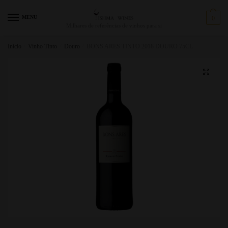
MENU
0
Milhares de referências de vinhos para si
Início
/
Vinho Tinto
/
Douro
/
BONS ARES TINTO 2018 DOURO 75CL