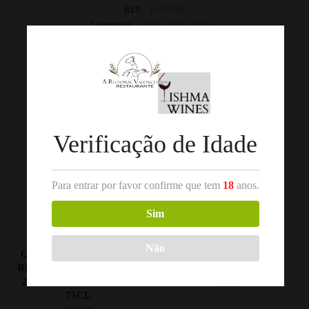
REF:
10604BR
Categorias:
Douro
,
Vinho Branco
Produtos Relacionados
Out of stock
Verificação de Idade
Para entrar por favor confirme que tem
18
anos.
Sim
,
,
DOURO
VINHO BRANCO
DOURO
VINHO BRANCO
Não
QUINTA DE AVIDAGOS
CISTUS RESERVA
RESERVA ALVARELHÃO
BRANCO 2024 75CL
2019 BRANCO DOURO
6.10
€
75CL