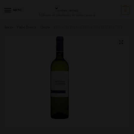
MENU
0
Milhares de referências de vinhos para si
Início
/
Vinho Branco
/
Douro
/
BRANCO DA GAIVOSA 2022 DOURO 75CL