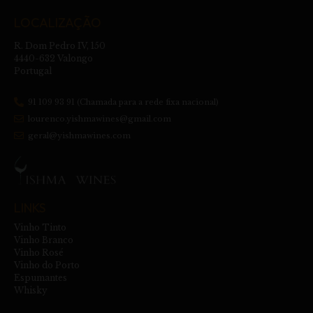
LOCALIZAÇÃO
R. Dom Pedro IV, 150
4440-632 Valongo
Portugal
91 109 93 91 (Chamada para a rede fixa nacional)
lourenco.yishmawines@gmail.com
geral@yishmawines.com
LINKS
Vinho Tinto
Vinho Branco
Vinho Rosé
Vinho do Porto
Espumantes
Whisky