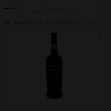
MENU
0
Milhares de referências de vinhos para si
Início
/
Vinho do Porto
/
Tawny
/
BURMESTER PORTO TAWNY 37,5CL