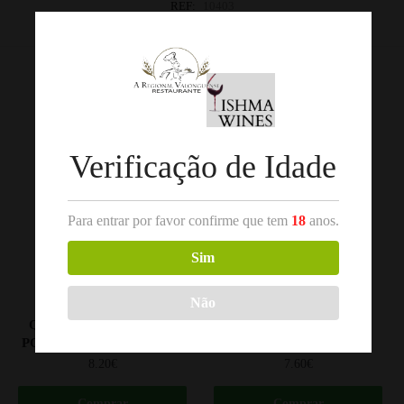
REF:
10403
Categorias:
Tawny
,
Vinho do Porto
Produtos Relacionados
Verificação de Idade
Para entrar por favor confirme que tem
18
anos.
Sim
Não
,
,
RUBY
VINHO DO PORTO
TAWNY
VINHO DO PORTO
QUINTA DO ESTANHO
DOM JOSÉ PORTO
PORTO FINE RUBY 75CL
TAWNY 75CL
8.20
€
7.60
€
Comprar
Comprar