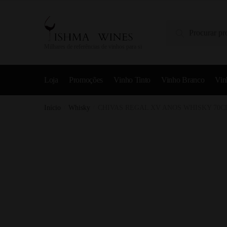
Pesquisa
Milhares de referências de vinhos para si
Loja
Promoções
Vinho Tinto
Vinho Branco
Vin
Início
/
Whisky
/
CHIVAS REGAL XV ANOS WHISKY 70C