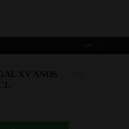
0.00
€
0
GAL XV ANOS
CL