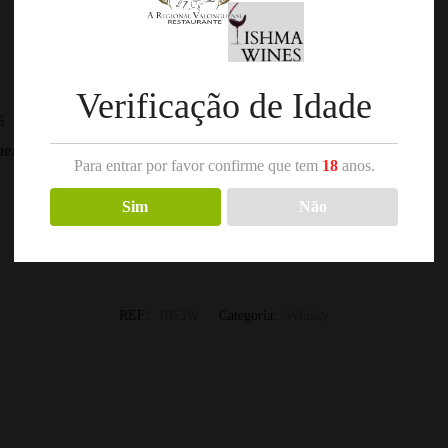
Verificação de Idade
%
hers
Para entrar por favor confirme que tem
18
anos.
Sim
Não
REF:
1053W
Categoria:
Whisky