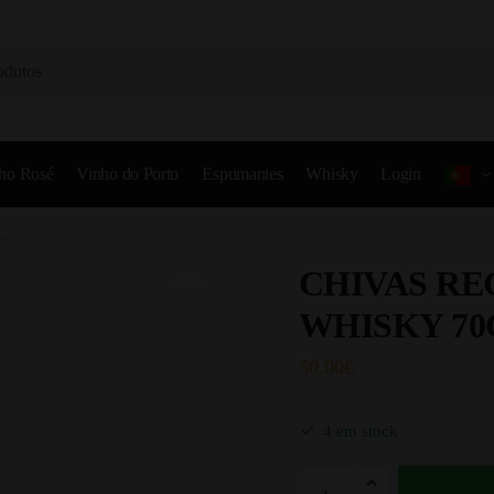
ho Rosé
Vinho do Porto
Espumantes
Whisky
Login
L
CHIVAS RE
WHISKY 70
50.00
€
4 em stock