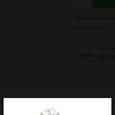
Adicionar à lista de desej
Só temos 4 em stock!
Garanti
DESCRIÇÃO
AVALIAÇÕES
0