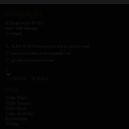
LOCALIZAÇÃO
R. Dom Pedro IV, 150
4440-632 Valongo
Portugal
91 109 93 91 (Chamada para a rede fixa nacional)
lourenco.yishmawines@gmail.com
geral@yishmawines.com
LINKS
Vinho Tinto
Vinho Branco
Vinho Rosé
Vinho do Porto
Espumantes
Whisky