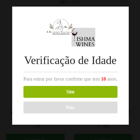
REF:
1593
Categorias:
Douro
,
Vinho Rosé
Produtos Relacionados
Out of stock
Verificação de Idade
Para entrar por favor confirme que tem
18
anos.
Sim
,
,
DOURO
VINHO ROSÉ
DÃO
VINHO ROSÉ
Não
VALLEGRE ROSÉ 2023
BELLA ROSÉ DE PINOT
DOURO 75CL
NOIR 2021 DÃO 75CL
5.70
€
11.00
€
Comprar
Comprar