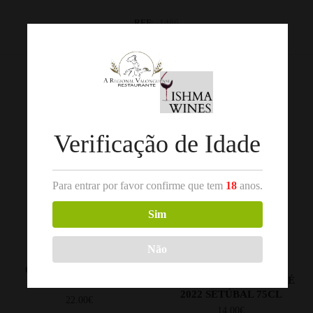
REF:
1486
Categorias:
Trás-os-Montes
,
Vinho Rosé
Produtos Relacionados
Verificação de Idade
Para entrar por favor confirme que tem
18
anos.
Sim
Não
,
,
ALENTEJO
VINHO ROSÉ
PENÍNSULA DE SETÚBAL
VINHO ROSÉ
CARTUXA ROSÉ 2021
BACALHOA ROXO ROSÉ
ALENTEJO 75CL
2022 SETÚBAL 75CL
22.00
€
14.00
€