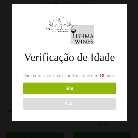
Categorias:
Douro
,
Vinho Branco
Produtos Relacionados
Verificação de Idade
Para entrar por favor confirme que tem
18
anos.
Sim
,
,
DÃO
VINHO BRANCO
DÃO
VINHO BRANCO
Não
CONDE DE ANADIA
CONDE DE ANADIA
BRANCO 2018 DÃO 75CL
RESERVA BRANCO 2017
DÃO 75CL
6.90
€
14.00
€