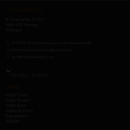
LOCALIZAÇÃO
R. Dom Pedro IV, 150
4440-632 Valongo
Portugal
91 109 93 91 (Chamada para a rede fixa nacional)
lourenco.yishmawines@gmail.com
geral@yishmawines.com
LINKS
Vinho Tinto
Vinho Branco
Vinho Rosé
Vinho do Porto
Espumantes
Whisky