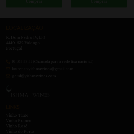
Comprar
Comprar
LOCALIZAÇÃO
R. Dom Pedro IV, 150
4440-632 Valongo
Portugal
91 109 93 91 (Chamada para a rede fixa nacional)
lourenco.yishmawines@gmail.com
geral@yishmawines.com
LINKS
Vinho Tinto
Vinho Branco
Vinho Rosé
Vinho do Porto