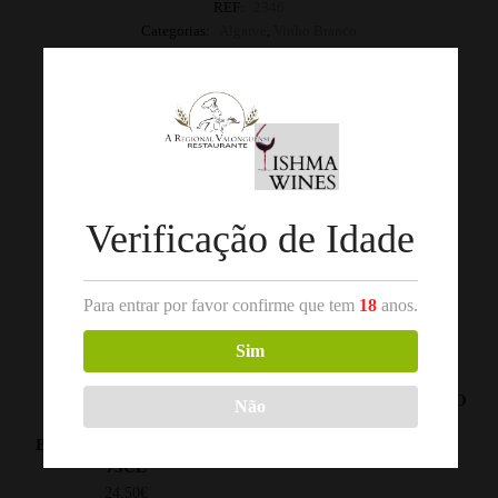
REF:
2346
Categorias:
Algarve
,
Vinho Branco
Produtos Relacionados
Verificação de Idade
Para entrar por favor confirme que tem
18
anos.
Sim
,
,
DOURO
VINHO BRANCO
DOURO
VINHO BRANCO
QUANTA TERRA
ESPADA CINTA BRANCO
Não
GRANDE RESERVA
2025 DOURO 75CL
BRANCO 2018 DOURO
4.80
€
75CL
24.50
€