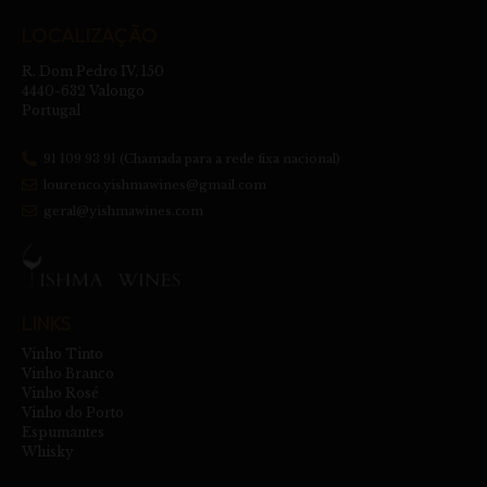
LOCALIZAÇÃO
R. Dom Pedro IV, 150
4440-632 Valongo
Portugal
91 109 93 91 (Chamada para a rede fixa nacional)
lourenco.yishmawines@gmail.com
geral@yishmawines.com
LINKS
Vinho Tinto
Vinho Branco
Vinho Rosé
Vinho do Porto
Espumantes
Whisky