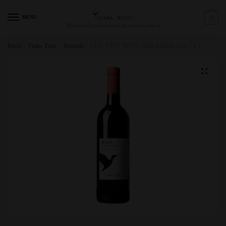
MENU
0
Milhares de referências de vinhos para si
Início
/
Vinho Tinto
/
Bairrada
/
LUIS PATO TINTO 2020 BAIRRADA 75CL