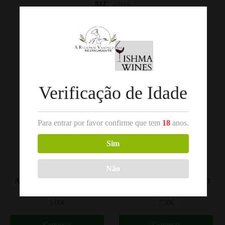
REF:
10184
Categorias:
Bairrada
,
Vinho Tinto
Produtos Relacionados
Verificação de Idade
Para entrar por favor confirme que tem
18
anos.
Sim
Não
,
,
VINHO TINTO
DOURO
VINHO TINTO
BAIRRADA
AVIDAGOS TINTO 2021
SÃO LOURENÇO TINTO
DOURO 75CL
BAIRRADA 75CL
5.00
€
7.30
€
Comprar
Comprar