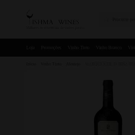
Pesquisa
Milhares de referências de vinhos para si
Loja
Promoções
Vinho Tinto
Vinho Branco
Vin
Início
/
Vinho Tinto
/
Alentejo
/
MARQUES DE BORBA RES