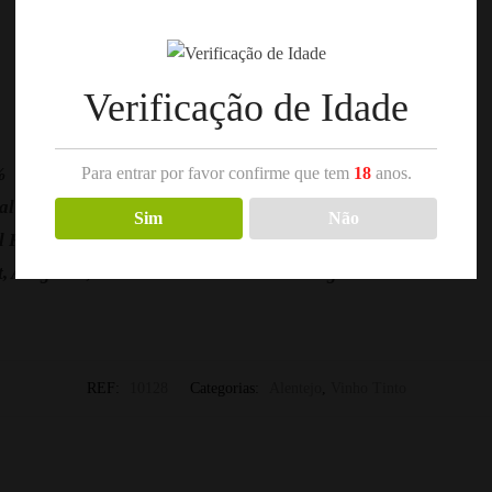
Verificação de Idade
Para entrar por favor confirme que tem
18
anos.
%
al Ramos
Sim
Não
l Ramos
t, Aragonez, Trincadeira e Cabernet Sauvignon
REF:
10128
Categorias:
Alentejo
,
Vinho Tinto