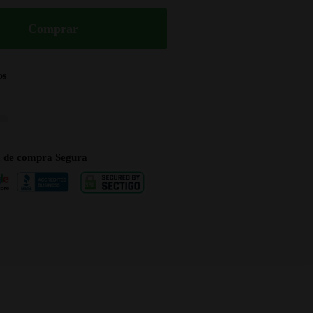
Comprar
os
a de compra Segura