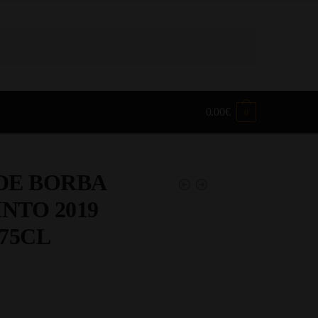
0.00
€
0
DE BORBA
NTO 2019
75CL