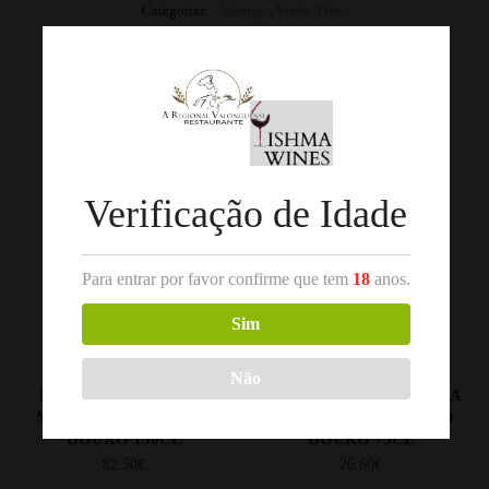
Categorias:
Alentejo
,
Vinho Tinto
Produtos Relacionados
Verificação de Idade
Para entrar por favor confirme que tem
18
anos.
Sim
,
,
VINHO TINTO
DOURO
VINHO TINTO
DOURO
TITAN OF DOURO
QUINTA DO
Não
ESTÁGIO EM BARRO
PESSEGUEIRO TOURIGA
MAGNUM 2017 TINTO
NACIONAL 2018 TINTO
DOURO 150CL
DOURO 75CL
82.50
€
26.60
€