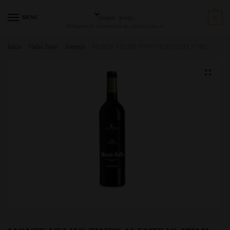
MENU
0
Milhares de referências de vinhos para si
Início
/
Vinho Tinto
/
Alentejo
/
MONTE VELHO TINTO ALENTEJO 375ML