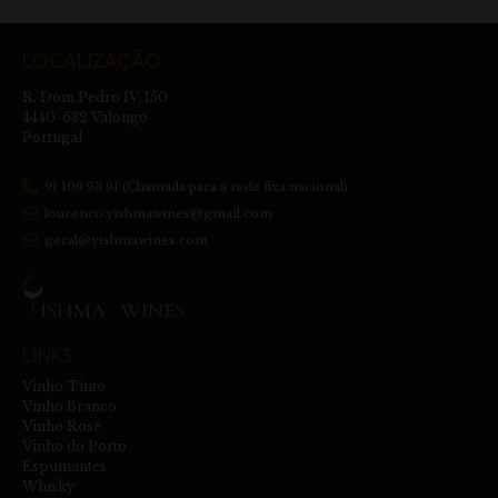
LOCALIZAÇÃO
R. Dom Pedro IV, 150
4440-632 Valongo
Portugal
91 109 93 91 (Chamada para a rede fixa nacional)
lourenco.yishmawines@gmail.com
geral@yishmawines.com
LINKS
Vinho Tinto
Vinho Branco
Vinho Rosé
Vinho do Porto
Espumantes
Whisky