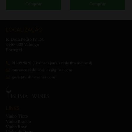
Comprar
Comprar
LOCALIZAÇÃO
R. Dom Pedro IV, 150
4440-632 Valongo
Portugal
91 109 93 91 (Chamada para a rede fixa nacional)
lourenco.yishmawines@gmail.com
geral@yishmawines.com
LINKS
Vinho Tinto
Vinho Branco
Vinho Rosé