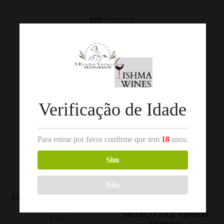
REF:
10002PM
Categorias:
Açores
,
Vinho Branco
Produtos Relacionados
Verificação de Idade
Para entrar por favor confirme que tem
18
anos.
Sim
Não
,
,
DOURO
VINHO BRANCO
VINHO BRANCO
VINHOS
VERDES/MINHO
ESPADA CINTA BRANCO
MONINHO DO AVESSO
2025 DOURO 75CL
BRANCO 75CL VINHOS
4.80
€