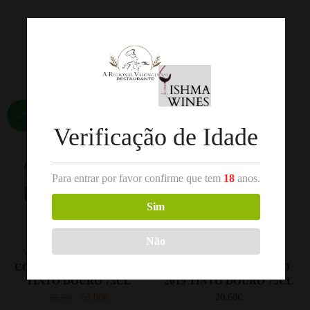
REF:
1551
Categorias:
Douro
,
Vinho Tinto
Produtos Relacionados
-12%
Verificação de Idade
Para entrar por favor confirme que tem
18
anos.
Sim
Não
,
,
VINHO TINTO
CONJUNTOS
VINHO TINTO
DOURO
CONJUNTO 6 GARRAFAS
100 HECTARES SOUSÃO
TINTO DOURO 75CL
2019 TINTO DOURO 75CL
55.00
€
20.60
€
62.50
€