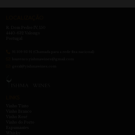
LOCALIZAÇÃO
R. Dom Pedro IV, 150
4440-632 Valongo
Portugal
91 109 93 91 (Chamada para a rede fixa nacional)
lourenco.yishmawines@gmail.com
geral@yishmawines.com
LINKS
Vinho Tinto
Vinho Branco
Vinho Rosé
Vinho do Porto
Espumantes
Whisky