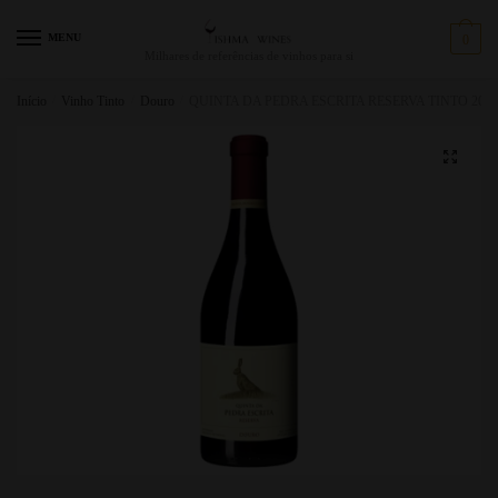
MENU
0
Milhares de referências de vinhos para si
Início
/
Vinho Tinto
/
Douro
/
QUINTA DA PEDRA ESCRITA RESERVA TINTO 2018