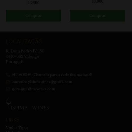
10.00
€
13.90
€
Comprar
Comprar
LOCALIZAÇÃO
R. Dom Pedro IV, 150
4440-632 Valongo
Portugal
91 109 93 91 (Chamada para a rede fixa nacional)
lourenco.yishmawines@gmail.com
geral@yishmawines.com
LINKS
Vinho Tinto