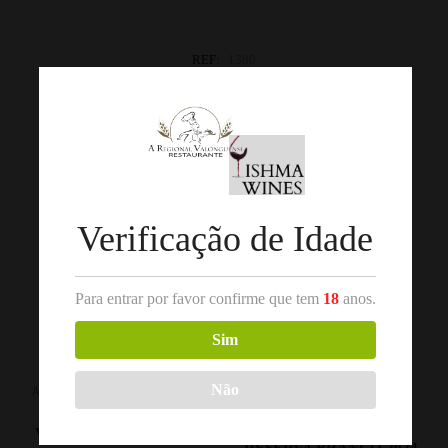
REF:
1380
Categorias:
Douro
,
Vinho Branco
Produtos Relacionados
Out of stock
Verificação de Idade
Para entrar por favor confirme que tem
18
anos.
Sim
Não
,
,
ALENTEJO
VINHO BRANCO
TRÁS-OS-MONTES
VINHO
BRANCO
ARREPIADO VELHO
VALLE PRADINHOS
VERDELHO BRANCO