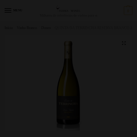
MENU
0
Milhares de referências de vinhos para si
Início
/
Vinho Branco
/
Douro
/
QUINTA DA TERRINCHA RESERVA BRANCO 202