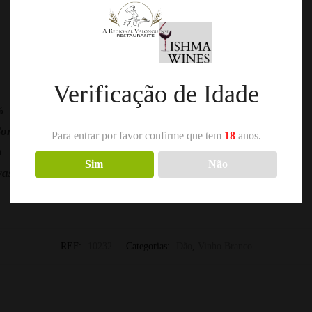
Verificação de Idade
%
Conde Verago
Para entrar por favor confirme que tem
18
anos.
o
Sim
Não
asia-Fina, Sercial e Uva Cão
REF:
10232
Categorias:
Dão
,
Vinho Branco