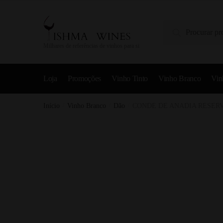
Pesquisa
Milhares de referências de vinhos para si
Loja
Promoções
Vinho Tinto
Vinho Branco
Vin
Início
/
Vinho Branco
/
Dão
/
CONDE DE ANADIA RESERV