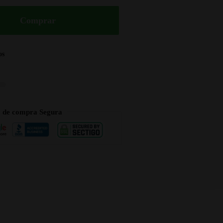
Comprar
os
a de compra Segura