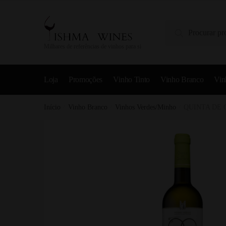
Pesquisa
Milhares de referências de vinhos para si
Loja
Promoções
Vinho Tinto
Vinho Branco
Vin
Início
/
Vinho Branco
/
Vinhos Verdes/Minho
/
QUINTA DE 