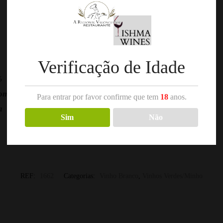
Verificação de Idade
%
omariz
Para entrar por favor confirme que tem
18
anos.
a
Sim
Não
REF:
1662
Categorias:
Vinho Branco
,
Vinhos Verdes/Minho