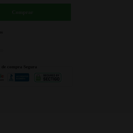
Comprar
os
a de compra Segura