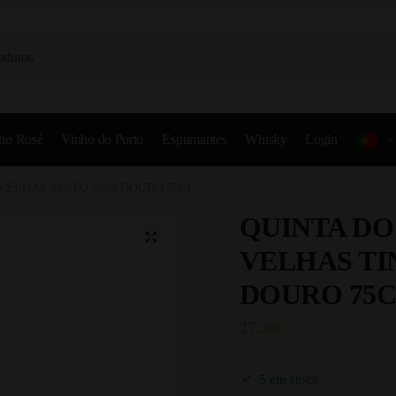
ho Rosé
Vinho do Porto
Espumantes
Whisky
Login
VELHAS TINTO 2009 DOURO 75CL
QUINTA DO
VELHAS TI
DOURO 75
27.20
€
5 em stock