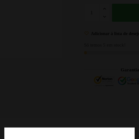
Adicionar à lista de desej
Só temos 5 em stock!
Garanti
DESCRIÇÃO
AVALIAÇÕES
0