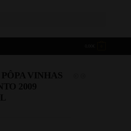
0.00
€
0
 PÔPA VINHAS
NTO 2009
CL