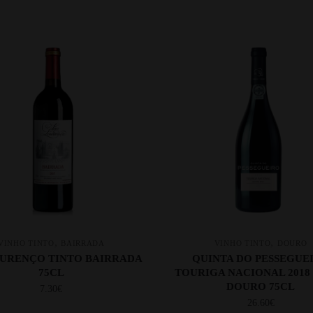
,
,
VINHO TINTO
BAIRRADA
VINHO TINTO
DOURO
OURENÇO TINTO BAIRRADA
QUINTA DO PESSEGUE
75CL
TOURIGA NACIONAL 2018
DOURO 75CL
7.30
€
26.60
€