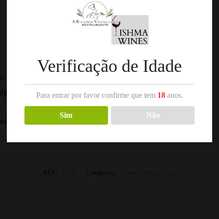
Verificação de Idade
%
Pôpa
Para entrar por favor confirme que tem
18
anos.
s
Sim
Não
ntes
REF:
1254
Categorias:
Douro
,
Vinho Tinto