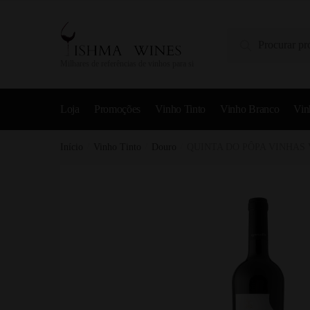
Pesquisa
Milhares de referências de vinhos para si
Loja
Promoções
Vinho Tinto
Vinho Branco
Vin
Início
/
Vinho Tinto
/
Douro
/
QUINTA DO PÔPA VINHAS 