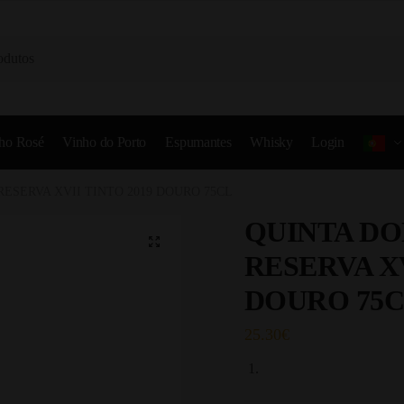
ho Rosé
Vinho do Porto
Espumantes
Whisky
Login
ESERVA XVII TINTO 2019 DOURO 75CL
QUINTA DO
RESERVA XV
DOURO 75
25.30
€