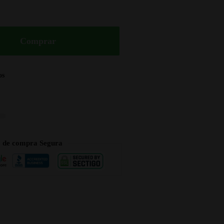
Comprar
os
a de compra Segura