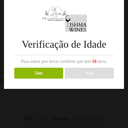
DESCRIÇÃO
AVALIAÇÕES
0
Verificação de Idade
Para entrar por favor confirme que tem
18
anos.
%
 Doroteia
Sim
Não
 Gros
REF:
10685
Categorias:
Douro
,
Vinho Tinto