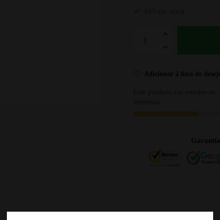
105 em stock
Adicionar à lista de desej
Este produto vai vender-se
depressa.
Garanti