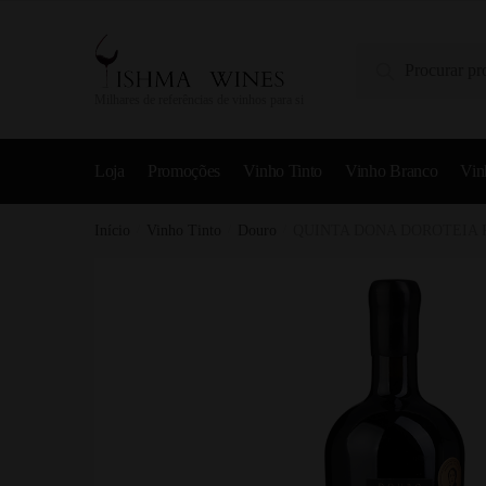
Pesquisa
Milhares de referências de vinhos para si
Loja
Promoções
Vinho Tinto
Vinho Branco
Vin
Início
/
Vinho Tinto
/
Douro
/
QUINTA DONA DOROTEIA R