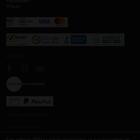
Espumantes
Whisky
REDES
Política de Privacidade
Política de Cookies
Este website utiliza cookies necessários ao funcionamento do
Termos e Condições