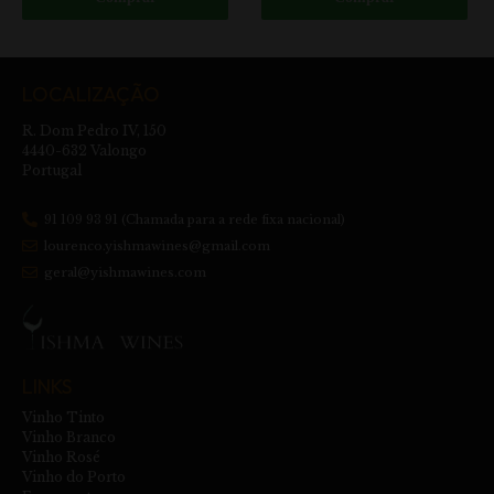
LOCALIZAÇÃO
R. Dom Pedro IV, 150
4440-632 Valongo
Portugal
91 109 93 91 (Chamada para a rede fixa nacional)
lourenco.yishmawines@gmail.com
geral@yishmawines.com
LINKS
Vinho Tinto
Vinho Branco
Vinho Rosé
Vinho do Porto