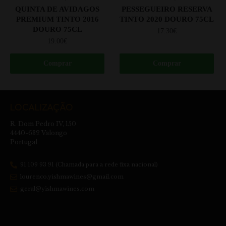
QUINTA DE AVIDAGOS
PESSEGUEIRO RESERVA
PREMIUM TINTO 2016
TINTO 2020 DOURO 75CL
DOURO 75CL
17.30
€
19.00
€
Comprar
Comprar
LOCALIZAÇÃO
R. Dom Pedro IV, 150
4440-632 Valongo
Portugal
91 109 93 91 (Chamada para a rede fixa nacional)
lourenco.yishmawines@gmail.com
geral@yishmawines.com