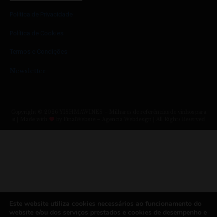
Política de Privacidade
Política de Cookies
Termos e Condições
Newsletter
Copyright © 2026 YISHMAWINES – Milhares de referências de vinhos para
si | Made with
by FinalWebsite – Agencia Webdesign | All Rights Reserved
Este website utiliza cookies necessários ao funcionamento do
website e/ou dos serviços prestados e cookies de desempenho e