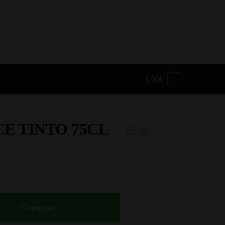
0.00
€
0
CE TINTO 75CL
Comprar