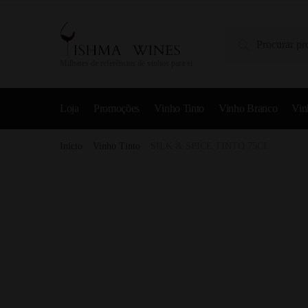
Pesquisa
Milhares de referências de vinhos para si
Loja
Promoções
Vinho Tinto
Vinho Branco
Vin
Início
/
Vinho Tinto
/
SILK & SPICE TINTO 75CL