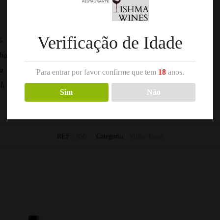
Verificação de Idade
%
hos
a
Para entrar por favor confirme que tem
18
anos.
, Baga, Alicante Bouschet, Syrah
Sim
Não
REF:
850
Categoria:
Vinho Tinto