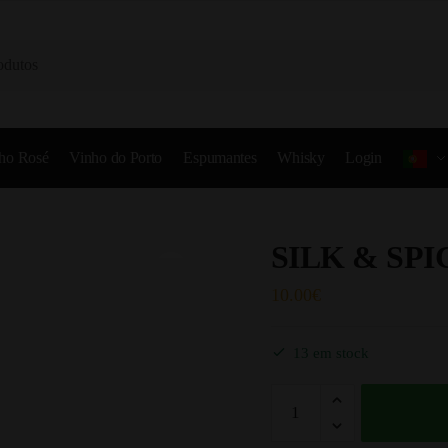
ho Rosé
Vinho do Porto
Espumantes
Whisky
Login
SILK & SPI
10.00
€
13 em stock