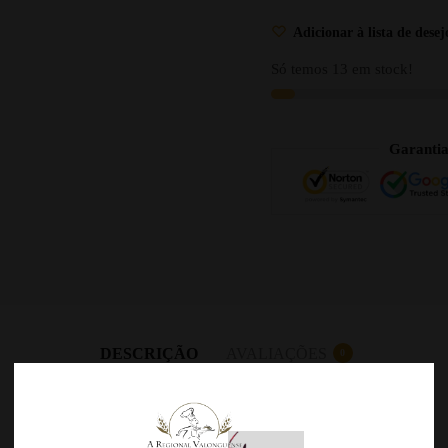
Adicionar à lista de desej
Só temos 13 em stock!
Garanti
DESCRIÇÃO
AVALIAÇÕES
0