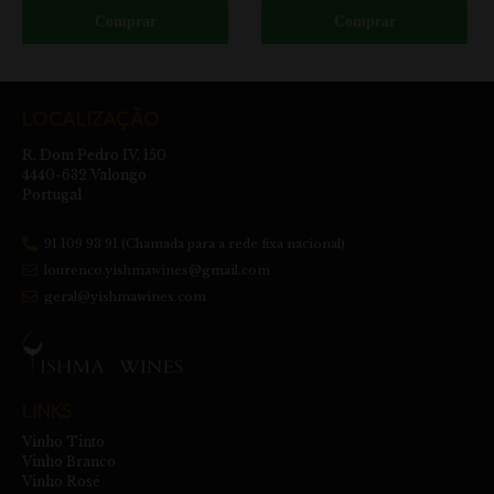
Comprar
Comprar
LOCALIZAÇÃO
R. Dom Pedro IV, 150
4440-632 Valongo
Portugal
91 109 93 91 (Chamada para a rede fixa nacional)
lourenco.yishmawines@gmail.com
geral@yishmawines.com
LINKS
Vinho Tinto
Vinho Branco
Vinho Rosé