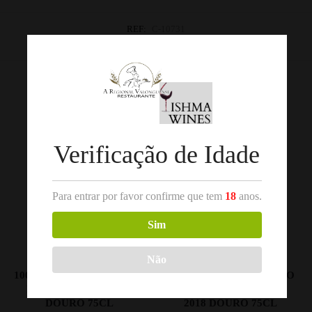
REF:
C-10731
Categorias:
Conjuntos
,
Douro
,
Vinho Tinto
Produtos Relacionados
Verificação de Idade
Para entrar por favor confirme que tem
18
anos.
Sim
Não
,
,
VINHO TINTO
DOURO
VINHO TINTO
DOURO
100 HECTARES TOURIGA
TITAN OF DOURO TINTO
FRANCA 2018 TINTO
ESTÁGIO EM BARRO
DOURO 75CL
2018 DOURO 75CL