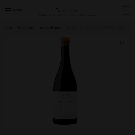
MENU
0
Milhares de referências de vinhos para si
Início
/
Vinho Tinto
/
Trás-os-Montes
/
TERRAS DE MOGADOURO RESERVA TINT