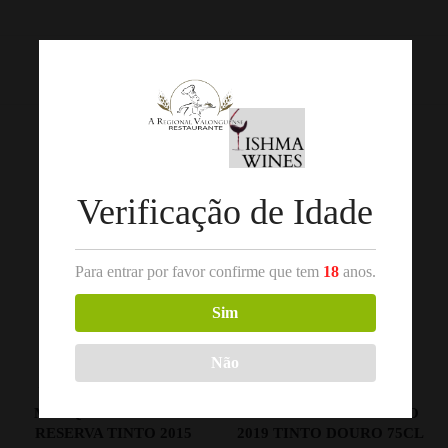
REF:
1485
Categorias:
Trás-os-Montes
,
Vinho Tinto
Produtos Relacionados
Verificação de Idade
Para entrar por favor confirme que tem
18
anos.
Sim
Não
,
,
VINHO TINTO
ALENTEJO
VINHO TINTO
DOURO
MARQUES DE BORBA
100 HECTARES SOUSÃO
RESERVA TINTO 2015
2019 TINTO DOURO 75CL