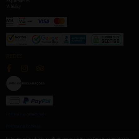
Espumantes
Whisky
REDES
Política de Privacidade
Política de Cookies
Este website utiliza cookies necessários ao funcionamento do
Termos e Condições