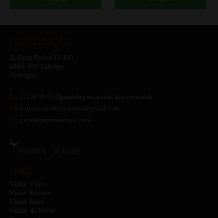
LOCALIZAÇÃO
R. Dom Pedro IV, 150
4440-632 Valongo
Portugal
91 109 93 91 (Chamada para a rede fixa nacional)
lourenco.yishmawines@gmail.com
geral@yishmawines.com
LINKS
Vinho Tinto
Vinho Branco
Vinho Rosé
Vinho do Porto