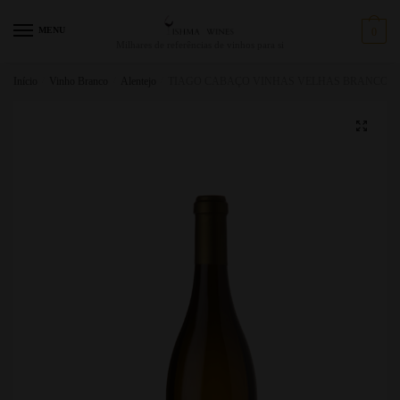
MENU
0
Milhares de referências de vinhos para si
Início
/
Vinho Branco
/
Alentejo
/
TIAGO CABAÇO VINHAS VELHAS BRANCO 20