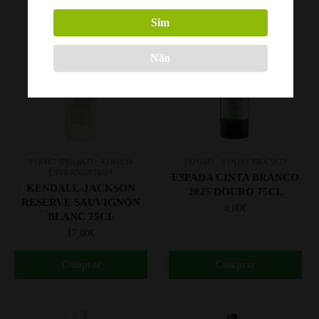
Sim
Não
,
,
VINHO BRANCO
VINHOS
DOURO
VINHO BRANCO
ESTRANGEIROS
ESPADA CINTA BRANCO
KENDALL-JACKSON
2025 DOURO 75CL
RESERVE SAUVIGNON
4.80
€
BLANC 75CL
17.00
€
Comprar
Comprar