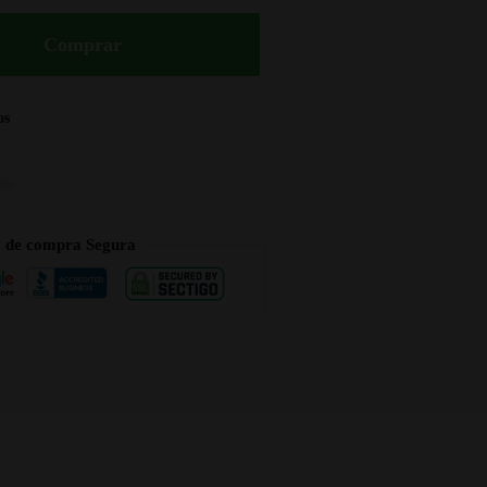
Comprar
os
a de compra Segura