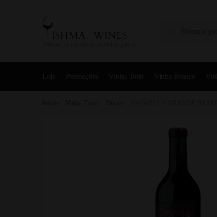
Pesquisa
Milhares de referências de vinhos para si
Loja
Promoções
Vinho Tinto
Vinho Branco
Vin
Início
/
Vinho Tinto
/
Douro
/
BAFARELA GRANDE RESER