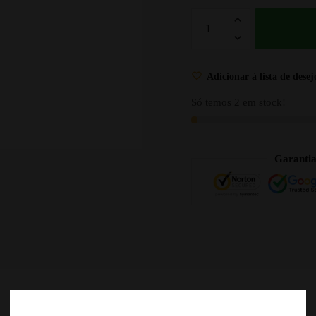
Adicionar à lista de desej
Só temos 2 em stock!
Garanti
DESCRIÇÃO
AVALIAÇÕES
0