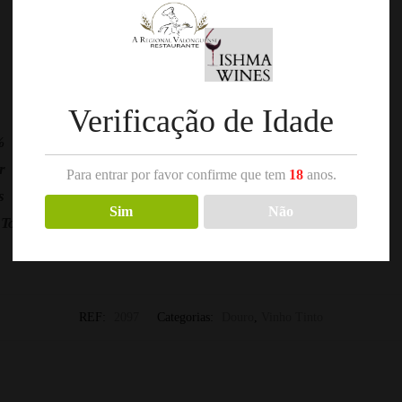
Verificação de Idade
%
r
Para entrar por favor confirme que tem
18
anos.
s
Sim
Não
Touriga Nacional e Tinta Roriz
REF:
2097
Categorias:
Douro
,
Vinho Tinto