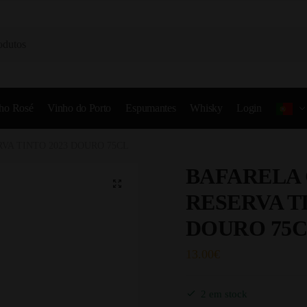
ho Rosé
Vinho do Porto
Espumantes
Whisky
Login
VA TINTO 2023 DOURO 75CL
BAFARELA
RESERVA TI
DOURO 75
13.00
€
2 em stock