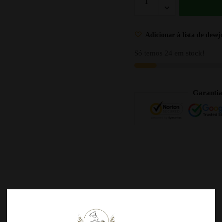
Adicionar à lista de desej
Só temos 24 em stock!
Garanti
DESCRIÇÃO
AVALIAÇÕES
0