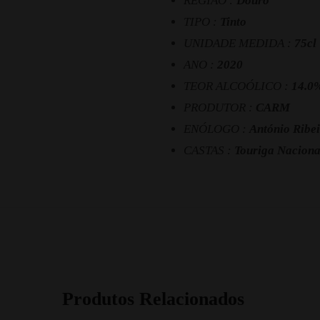
REGIÃO :
Douro
TIPO :
Tinto
UNIDADE MEDIDA :
75cl
ANO :
2020
TEOR ALCOÓLICO :
14.0
PRODUTOR :
CARM
ENÓLOGO :
António Ribe
CASTAS :
Touriga Nacional
Produtos Relacionados