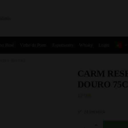
ho Rosé
Vinho do Porto
Espumantes
Whisky
Login
0 DOURO 75CL
CARM RESE
DOURO 75
13.60
€
24 em stock