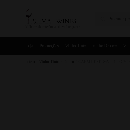
Pesquisa
Milhares de referências de vinhos para si
Loja
Promoções
Vinho Tinto
Vinho Branco
Vin
Início
/
Vinho Tinto
/
Douro
/
CARM RESERVA TINTO 202