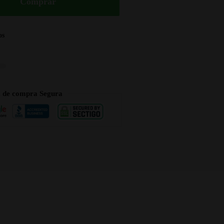
Comprar
os
a de compra Segura