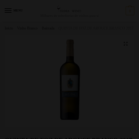
MENU
0
Milhares de referências de vinhos para si
Início
/
Vinho Branco
/
Bairrada
/
QUINTA DE FOZ DE AROUCE BRANCO 2017 BE