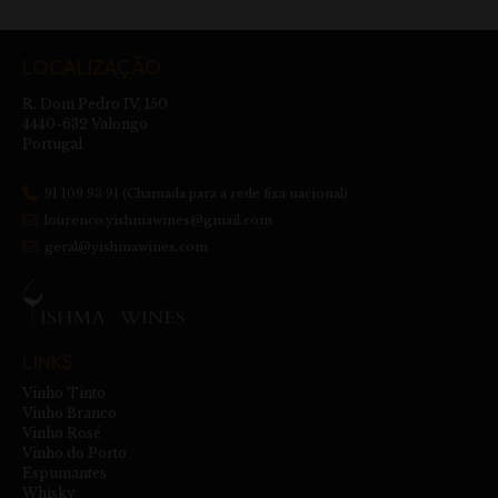
LOCALIZAÇÃO
R. Dom Pedro IV, 150
4440-632 Valongo
Portugal
91 109 93 91 (Chamada para a rede fixa nacional)
lourenco.yishmawines@gmail.com
geral@yishmawines.com
LINKS
Vinho Tinto
Vinho Branco
Vinho Rosé
Vinho do Porto
Espumantes
Whisky