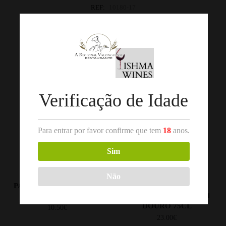
REF:
10180-17
Categorias:
Bairrada
,
Vinho Branco
Produtos Relacionados
Verificação de Idade
Para entrar por favor confirme que tem
18
anos.
Sim
,
,
DOURO
VINHO BRANCO
DOURO
VINHO BRANCO
Não
PASSADOURO BRANCO
QUILATE GRANDE
2019 DOURO 75CL
RESERVA BRANCO 2021
DOURO 75CL
10.50
€
23.00
€