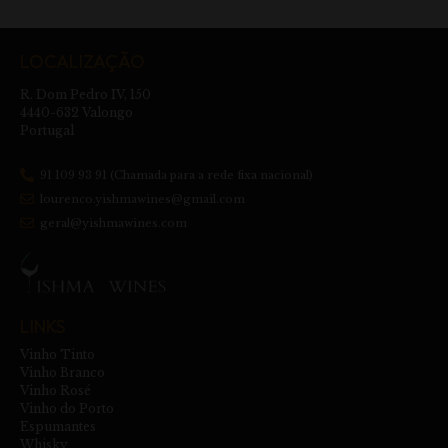
LOCALIZAÇÃO
R. Dom Pedro IV, 150
4440-632 Valongo
Portugal
91 109 93 91 (Chamada para a rede fixa nacional)
lourenco.yishmawines@gmail.com
geral@yishmawines.com
LINKS
Vinho Tinto
Vinho Branco
Vinho Rosé
Vinho do Porto
Espumantes
Whisky