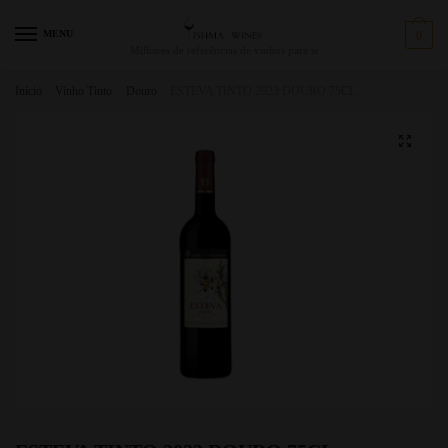
MENU
0
Milhares de referências de vinhos para si
Início
/
Vinho Tinto
/
Douro
/
ESTEVA TINTO 2023 DOURO 75CL