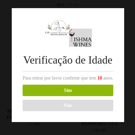
REF:
10598
Categorias:
Douro
,
Vinho Tinto
Produtos Relacionados
Verificação de Idade
Para entrar por favor confirme que tem
18
anos.
Sim
,
,
Não
VINHO TINTO
DOURO
VINHO TINTO
BAIRRADA
PESSEGUEIRO RESERVA
PRINCIPAL GRANDE
TINTO 2020 DOURO 75CL
RESERVA TINTO 2010
BAIRRADA 75CL
17.30
€
140.00
€