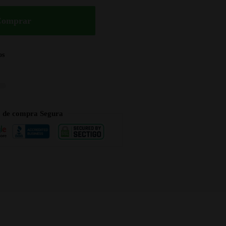
Comprar
os
a de compra Segura