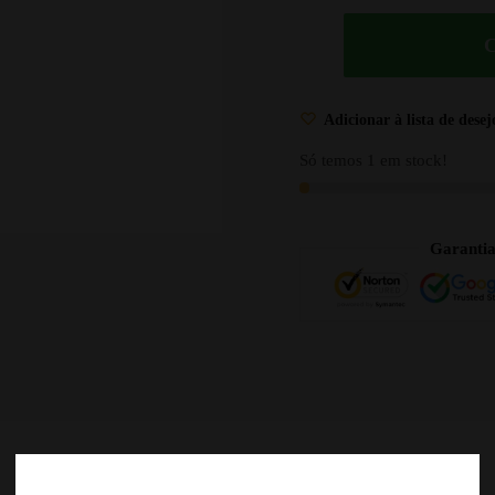
Adicionar à lista de desej
Só temos 1 em stock!
Garanti
DESCRIÇÃO
AVALIAÇÕES
0