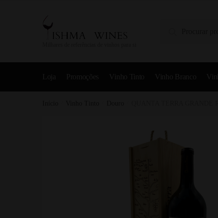
Pesquisa
Milhares de referências de vinhos para si
Loja
Promoções
Vinho Tinto
Vinho Branco
Vin
Início
/
Vinho Tinto
/
Douro
/
QUANTA TERRA GRANDE R