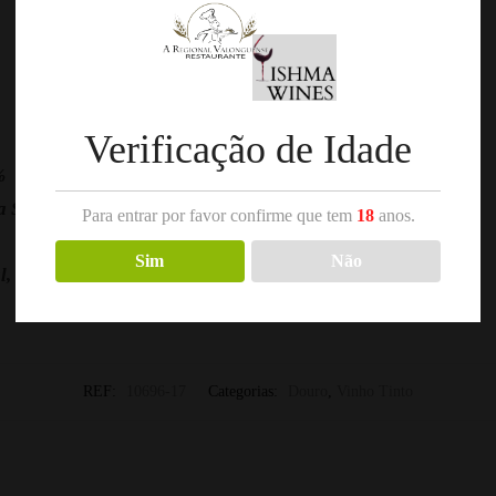
Verificação de Idade
%
 Soc. Agricola
Para entrar por favor confirme que tem
18
anos.
Sim
Não
l, Touriga Franca, Sousão
REF:
10696-17
Categorias:
Douro
,
Vinho Tinto